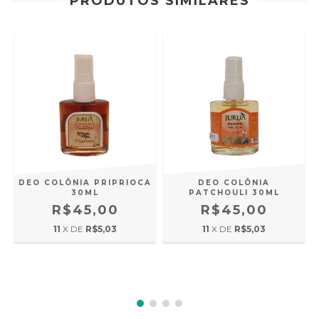
PRODUTOS SIMILARES
A
DEO COLÔNIA PRIPRIOCA
DEO COLÔNIA
30ML
PATCHOULI 30ML
R$45,00
R$45,00
11
X DE
R$5,03
11
X DE
R$5,03