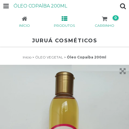
ÓLEO COPAÍBA 200ML
0
INÍCIO
PRODUTOS
CARRINHO
JURUÁ COSMÉTICOS
Início
>
ÓLEO VEGETAL
>
Óleo Copaíba 200ml