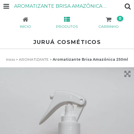
AROMATIZANTE BRISA AMAZÔNICA 250ML
0
INÍCIO
PRODUTOS
CARRINHO
JURUÁ COSMÉTICOS
Início
>
AROMATIZANTE
>
Aromatizante Brisa Amazônica 250ml