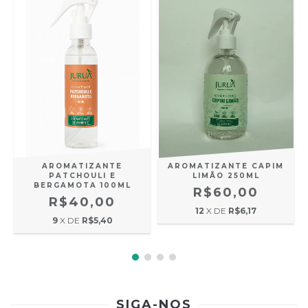
S
AROMATIZANTE
AROMATIZANTE CAPIM
PATCHOULI E
LIMÃO 250ML
BERGAMOTA 100ML
R$60,00
R$40,00
12
X DE
R$6,17
9
X DE
R$5,40
SIGA-NOS