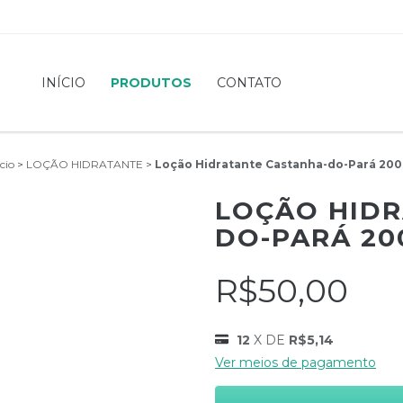
INÍCIO
PRODUTOS
CONTATO
ício
>
LOÇÃO HIDRATANTE
>
Loção Hidratante Castanha-do-Pará 200
LOÇÃO HIDR
DO-PARÁ 20
R$50,00
12
X DE
R$5,14
Ver meios de pagamento