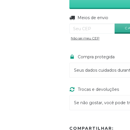
Entregas para o CEP:
Meios de envio
C
Não sei meu CEP
Compra protegida
Seus dados cuidados duran
Trocas e devoluções
Se não gostar, você pode tr
COMPARTILHAR: