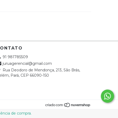
CONTATO
91 981785509
juruagerencial@gmail.com
Rua Deodoro de Mendonça, 213, São Brás,
elém, Pará, CEP 66090-150
riência de compra.