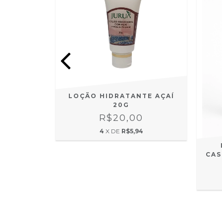
TE AÇAÍ
LOÇÃO HIDRATANTE AÇAÍ
20G
0
R$20,00
0
4
X DE
R$5,94
CAS