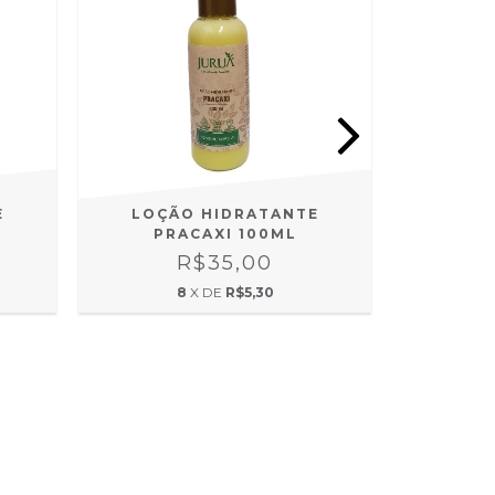
E
LOÇÃO HIDRATANTE
LOÇÃO 
PRACAXI 100ML
R$35,00
8
X DE
R$5,30