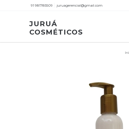
91 981785509
juruagerencial@gmail.com
JURUÁ
COSMÉTICOS
In