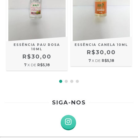
L
ESSÊNCIA PAU ROSA
ESSÊNCIA CANELA 10ML
10ML
R$30,00
R$30,00
7
X DE
R$5,18
7
X DE
R$5,18
SIGA-NOS