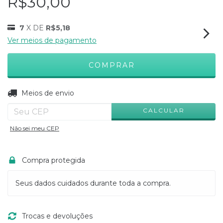
R$30,00
7
X DE
R$5,18
Ver meios de pagamento
ALTERAR CEP
Entregas para o CEP:
Meios de envio
CALCULAR
Não sei meu CEP
Compra protegida
Seus dados cuidados durante toda a compra.
Trocas e devoluções