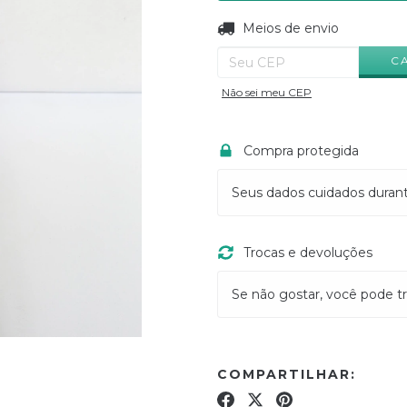
Entregas para o CEP:
Meios de envio
C
Não sei meu CEP
Compra protegida
Seus dados cuidados duran
Trocas e devoluções
Se não gostar, você pode tr
COMPARTILHAR: