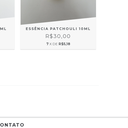
ESSÊNCIA PATCHOULI 10ML
0ML
ESSÊNC
R$30,00
7
X DE
R$5,18
CONTATO