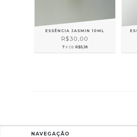
ES
SA 10ML
ESSÊNCIA JASMIN 10ML
0
R$30,00
8
7
X DE
R$5,18
NAVEGAÇÃO