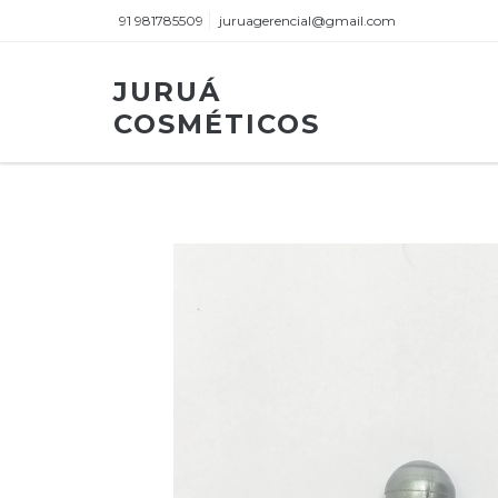
91 981785509
juruagerencial@gmail.com
JURUÁ
COSMÉTICOS