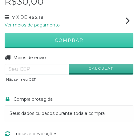
R$30,00
7
X DE
R$5,18
Ver meios de pagamento
ALTERAR CEP
Entregas para o CEP:
Meios de envio
CALCULAR
Não sei meu CEP
Compra protegida
Seus dados cuidados durante toda a compra.
Trocas e devoluções