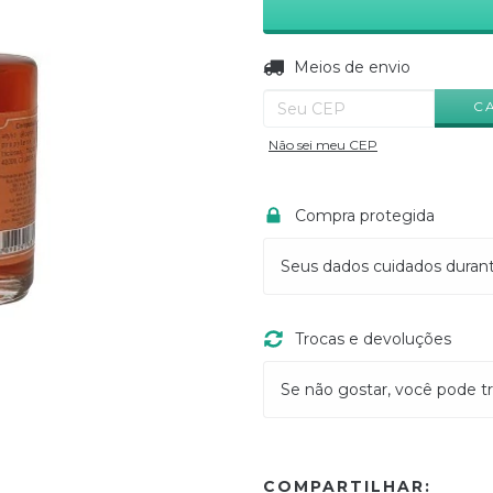
Entregas para o CEP:
Meios de envio
C
Não sei meu CEP
Compra protegida
Seus dados cuidados duran
Trocas e devoluções
Se não gostar, você pode tr
COMPARTILHAR: