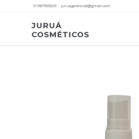
91 981785509
juruagerencial@gmail.com
JURUÁ
COSMÉTICOS