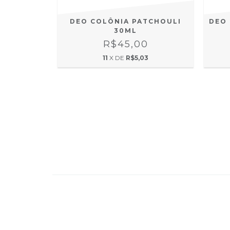
IPRIOCA
DEO COLÔNIA PATCHOULI
DEO 
30ML
0
R$45,00
3
11
X DE
R$5,03