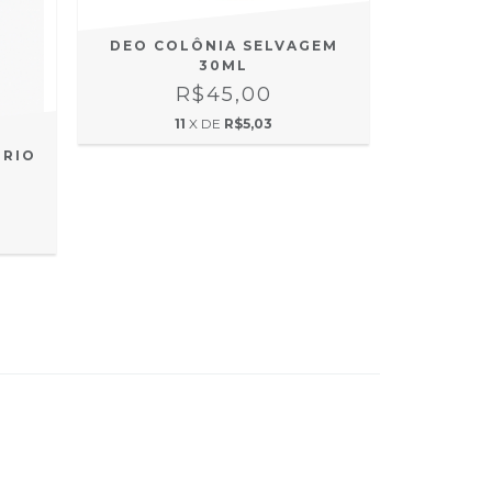
DEO COLÔNIA SELVAGEM
30ML
R$45,00
11
X DE
R$5,03
 RIO
DEO CO
T